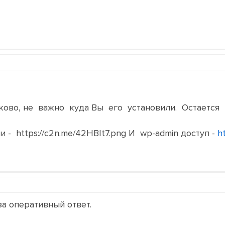
ково, не важно куда Вы его установили. Остается 
 - https://c2n.me/42HBIt7.png И wp-admin доступ -
h
а оперативный ответ.