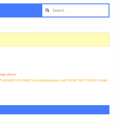
age please
T
ANSWER ON EMAILS [
noreply@pluginus.net
] FROM THE FORUM!! Emails