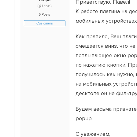
Приветствую, Павел!
(@igor)
К работе плагина на де
5 Posts
мобильных устройствах
Customers
Как правило, Ваш плаги
смещается вниз, что не
всплывающее окно popu
по нажатию кнопки. Пр
получилось как нужно,
на мобильных устройств
десктопе он не фильтр
Будем весьма признате
popup.
С уважением,