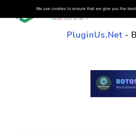
We use cookies to ensure that we give you the best 
HOME
SU
PluginUs.Net
- 