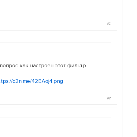
#1
вопрос как настроен этот фильтр
ttps://c2n.me/42BAoj4.png
#2