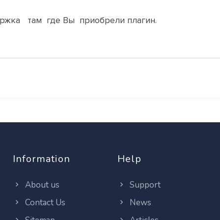
ржка там где Вы приобрели плагин.
Information
Help
About us
Support
Contact Us
News