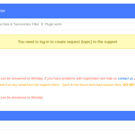
ter
Data & Taxonomies Filter
Plugin work
You need to log-in to create request (topic) to the support
an be answered on Monday. If you have problems with registration ask help on
contact us
p
and if no any email from the support there - back to the forum and read answer here.
DO NO
s can be answered on Monday.