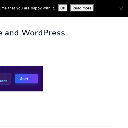
ume that you are happy with it.
Ok
Read more
 INFO
e and WordPress