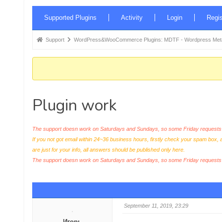
Forum
Supported Plugins
Activity
Login
Regis
Navigation
Forum
Support
WordPress&WooCommerce Plugins: MDTF - Wordpress Meta 
breadcrumbs
-
You
are
Plugin work
here:
The support doesn work on Saturdays and Sundays, so some Friday requests c
If you not got email within 24~36 business hours, firstly check your spam box, 
are just for your info, all answers should be published only here.
The support doesn work on Saturdays and Sundays, so some Friday request
September 11, 2019, 23:29
Игорь