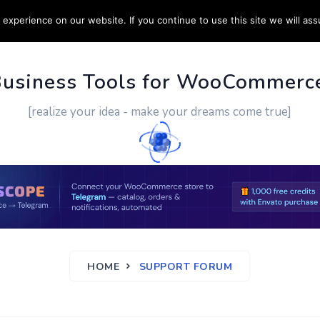
experience on our website. If you continue to use this site we will ass
PPORT
CUSTOM WORK
CONTACT US
MORE
Business Tools for WooCommerc
[realize your idea - make your dreams come true]
HOME
SUPPORT FORUM