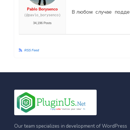
Pablo Borysenco
В любом случае подде
(@pavlo_borysenco)
34,196 Posts
RSS Feed
Our team specializes in development of WordPress