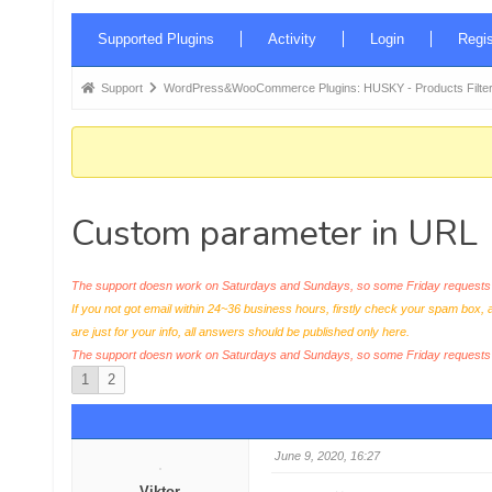
Forum
Supported Plugins
Activity
Login
Regis
Navigation
Forum
Support
WordPress&WooCommerce Plugins: HUSKY - Products Filter
breadcrumbs
-
You
are
Custom parameter in URL
here:
The support doesn work on Saturdays and Sundays, so some Friday requests c
If you not got email within 24~36 business hours, firstly check your spam box, 
are just for your info, all answers should be published only here.
The support doesn work on Saturdays and Sundays, so some Friday request
1
2
June 9, 2020, 16:27
Viktor