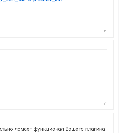
#3
#4
 сильно ломает функционал Вашего плагина