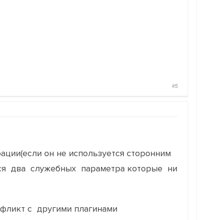
#5
ции(если он не используется сторонним
ся два служебных параметра которые ни
нфликт с другими плагинами