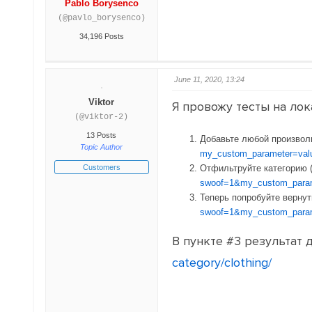
Pablo Borysenco
(@pavlo_borysenco)
34,196 Posts
June 11, 2020, 13:24
Viktor
Я провожу тесты на лок
(@viktor-2)
13 Posts
Добавьте любой произволь
Topic Author
my_custom_parameter=val
Customers
Отфильтруйте категорию (
swoof=1&my_custom_parame
Теперь попробуйте вернут
swoof=1&my_custom_parame
В пункте #3 результат 
category/clothing/