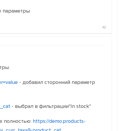
е параметры
#2
тры.
er=value
- добавил сторонний параметр
_cat
- выбрал в фильтрации"In stock"
не полностью:
https://demo.products-
ly_curr_tax=9-product_cat