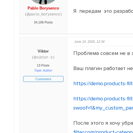
Pablo Borysenco
Я передам это разраб
(@pavlo_borysenco)
34,196 Posts
June 10, 2020, 12:34
Viktor
Проблема совсем не в э
(@viktor-2)
13 Posts
Ваш плагин работает н
Topic Author
Customers
https://demo.products-fi
https://demo.products-fil
swoof=1&my_custom_para
После этого я хочу убра
filter.com/product-cate