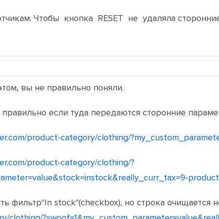
отчикам. Чтобы кнопка RESET не удаляла сторонни
том, вы не правильно поняли.
е правильно если туда передаются сторонние параме
lter.com/product-category/clothing/?my_custom_paramet
ter.com/product-category/clothing/?
meter=value&stock=instock&really_curr_tax=9-product
ть фильтр"In stock"(checkbox), но строка очищается 
gory/clothing/?swoof=1&my_custom_parameter=value&real