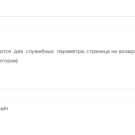
ляются два служебных параметра, страница не возвр
егории)
айт