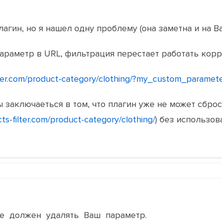
агин, но я нашел одну проблему (она заметна и на В
араметр в URL, фильтрация перестает работать корр
lter.com/product-category/clothing/?my_custom_paramet
заключаеться в том, что плагин уже не может сбро
ts-filter.com/product-category/clothing/
) без использов
е должен удалять Ваш параметр.