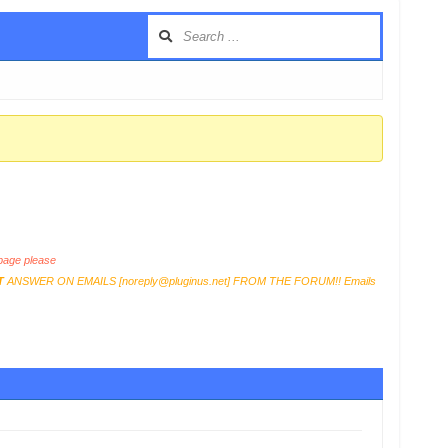
age please
T
ANSWER ON EMAILS [
noreply@pluginus.net
] FROM THE FORUM!! Emails