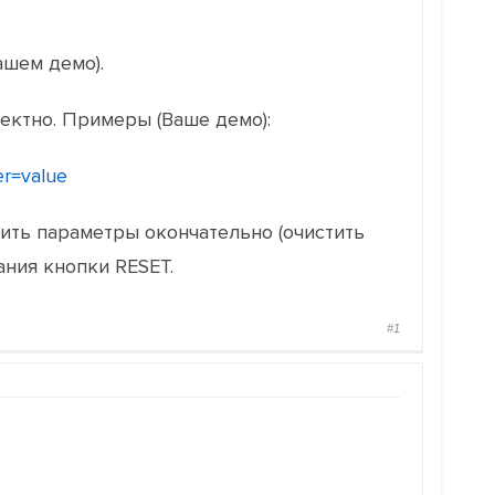
ашем демо).
ектно. Примеры (Ваше демо):
er=value
сить параметры окончательно (очистить
ания кнопки RESET.
#1