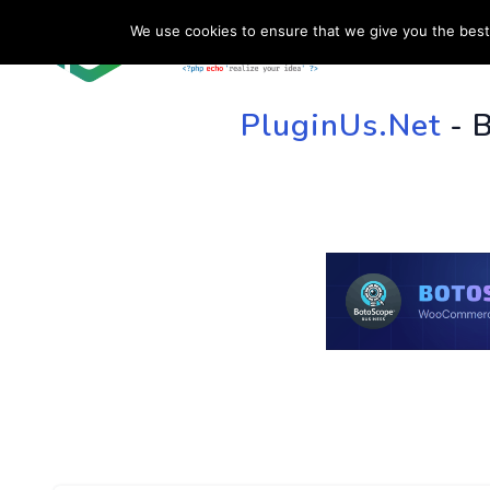
We use cookies to ensure that we give you the best 
HOME
SU
PluginUs.Net
- 