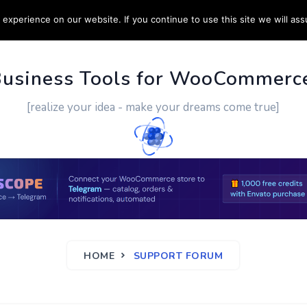
experience on our website. If you continue to use this site we will ass
PPORT
CUSTOM WORK
CONTACT US
MORE
Business Tools for WooCommerc
[realize your idea - make your dreams come true]
HOME
SUPPORT FORUM