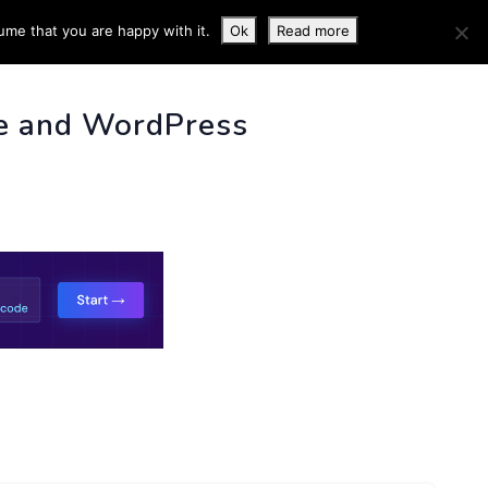
ume that you are happy with it.
Ok
Read more
 INFO
e and WordPress