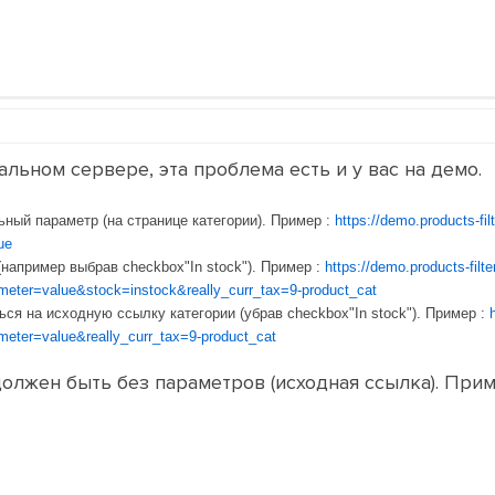
альном сервере, эта проблема есть и у вас на демо.
ный параметр (на странице категории). Пример :
https://demo.products-fil
ue
например выбрав checkbox"In stock"). Пример :
https://demo.products-filt
ter=value&stock=instock&really_curr_tax=9-product_cat
ься на исходную ссылку категории (убрав checkbox"In stock"). Пример :
ter=value&really_curr_tax=9-product_cat
должен быть без параметров (исходная ссылка). При