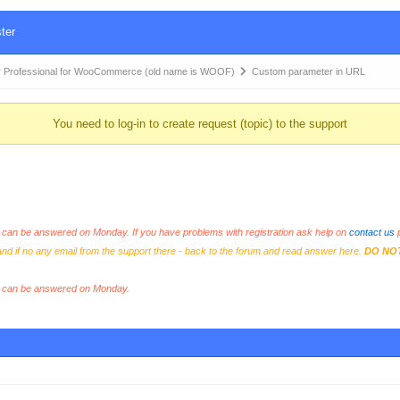
ter
 Professional for WooCommerce (old name is WOOF)
Custom parameter in URL
You need to log-in to create request (topic) to the support
an be answered on Monday. If you have problems with registration ask help on
contact us
p
and if no any email from the support there - back to the forum and read answer here.
DO NO
s can be answered on Monday.