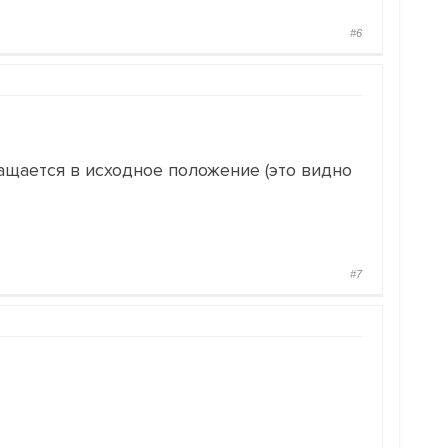
#6
ащается в исходное положение (это видно
#7