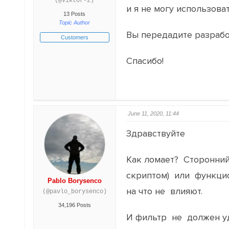
(@viktor-2)
и я не могу использоват
13 Posts
Topic Author
Вы передадите разрабо
Customers
Спасибо!
June 11, 2020, 11:44
Здравствуйте
Как ломает? Сторонний
скриптом) или функци
Pablo Borysenco
на что не влияют.
(@pavlo_borysenco)
34,196 Posts
И фильтр не должен уд