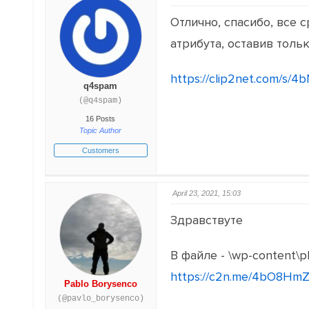
Отлично, спасибо, все 
атрибута, оставив толь
https://clip2net.com/s/4
q4spam
(@q4spam)
16 Posts
Topic Author
Customers
April 23, 2021, 15:03
Здравствуте
В файле - \wp-content\p
https://c2n.me/4bO8HmZ
Pablo Borysenco
(@pavlo_borysenco)