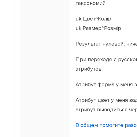
таксономий
uk:Цвет^Колір
uk:Размер^Розмір
Результат нулевой, ниче
При переходе с русског
атрибутов.
Атрибут форма у меня з
Атрибут цвет у меня за
атрибут выводиться че
В общем помогите разо