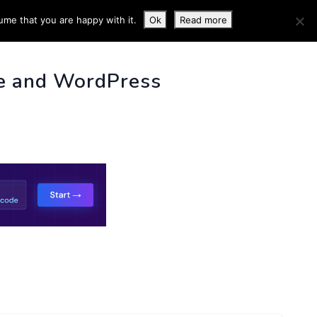
ume that you are happy with it.
Ok
Read more
 INFO
e and WordPress