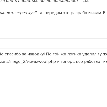
чка опять появиться после обновления?
- Да.
лючить через хук? -
я передам это разработчикам.
Но спасибо за наводку! По той же логике удалил ту ж
ions/image_2/views/woof.php и теперь все работает к