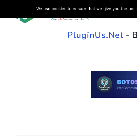
We use cookies to ensure that we give you the best 
HOME
SU
PluginUs.Net
- 