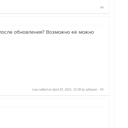
#4
я после обновления? Возможно её можно
Last edited on April 23, 2021, 15:38 by q4spam ·
#5