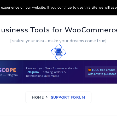
experience on our website. If you continue to use this site we will ass
PPORT
CUSTOM WORK
CONTACT US
MORE
Business Tools for WooCommerc
[realize your idea - make your dreams come true]
HOME
SUPPORT FORUM