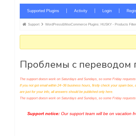
Forum
Supported Plugins
Activity
Login
Regis
Navigation
Forum
Support
WordPress&WooCommerce Plugins: HUSKY - Products Filter
breadcrumbs
-
You
are
Проблемы с переводом 
here:
The support doesn work on Saturdays and Sundays, so some Friday requests c
If you not got email within 24~36 business hours, firstly check your spam box, 
are just for your info, all answers should be published only here.
The support doesn work on Saturdays and Sundays, so some Friday request
Support notice:
Our support team will be on vacation 