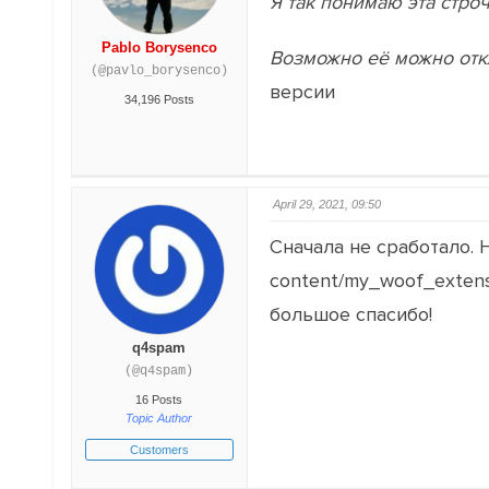
Я так понимаю эта стро
Pablo Borysenco
Возможно её можно отк
(@pavlo_borysenco)
версии
34,196 Posts
April 29, 2021, 09:50
Сначала не сработало. 
content/my_woof_extens
большое спасибо!
q4spam
(@q4spam)
16 Posts
Topic Author
Customers