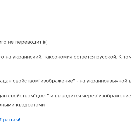
го не переводит (((
о на украинский, таксономия остается русской. К т
адан свойством"изображение" - на украиноязычной в
дан свойством"цвет" и выводится через"изображение"
рными квадратами
браться!