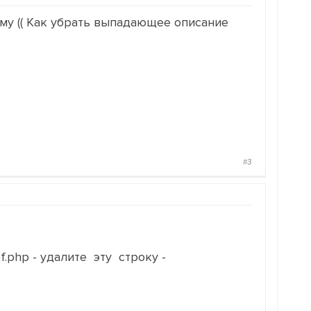
му (( Как убрать выпадающее описание
#3
of.php - удалите эту строку -