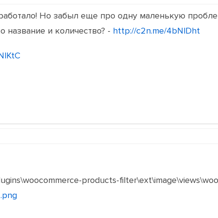
сработало! Но забыл еще про одну маленькую пробле
ко название и количество? -
http://c2n.me/4bNlDht
bNlKtC
lugins\woocommerce-products-filter\ext\image\views\wo
.png