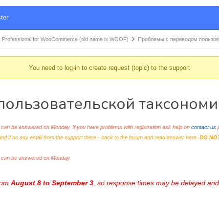
ter
 Professional for WooCommerce (old name is WOOF)
Проблемы с переводом пользо
You need to log-in to create request (topic) to the support
пользовательской таксономи
an be answered on Monday. If you have problems with registration ask help on
contact us
p
and if no any email from the support there - back to the forum and read answer here.
DO NO
s can be answered on Monday.
from
August 8 to September 3
, so response times may be delayed and 