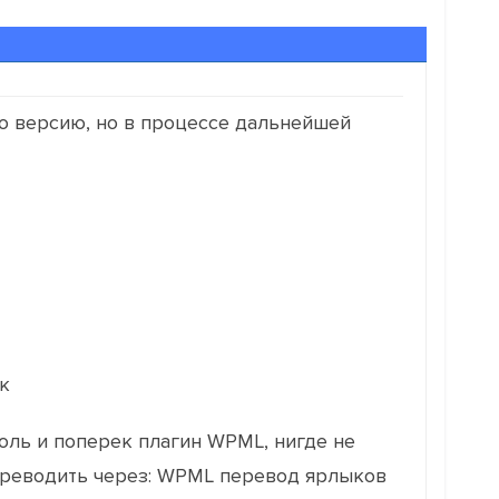
ую версию, но в процессе дальнейшей
к
оль и поперек плагин WPML, нигде не
ереводить через: WPML перевод ярлыков