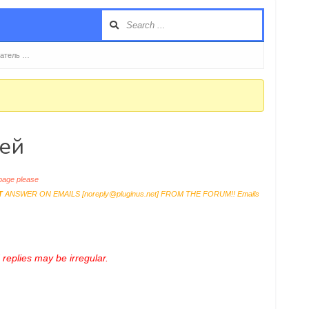
ватель …
ей
age please
T
ANSWER ON EMAILS [
noreply@pluginus.net
] FROM THE FORUM!! Emails
replies may be irregular.