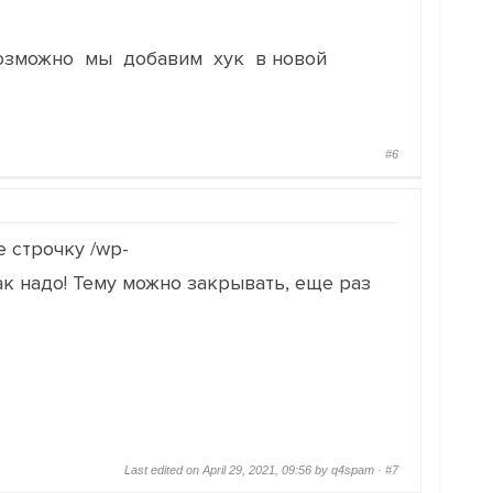
 Возможно мы добавим хук в новой
#6
е строчку /wp-
ак надо! Тему можно закрывать, еще раз
Last edited on April 29, 2021, 09:56 by q4spam ·
#7