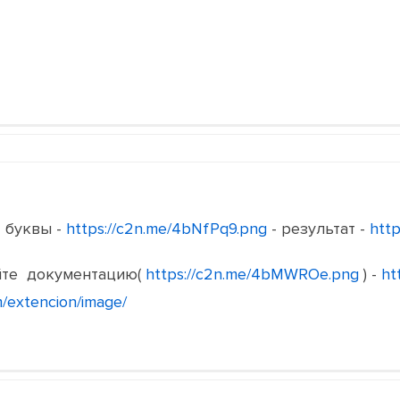
 буквы -
https://c2n.me/4bNfPq9.png
- результат -
http
йте документацию(
https://c2n.me/4bMWROe.png
) -
ht
om/extencion/image/