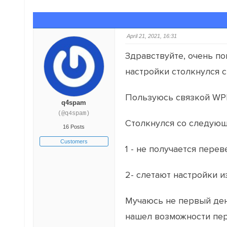
April 21, 2021, 16:31
Здравствуйте, очень п
настройки столкнулся с
Пользуюсь связкой WPM
q4spam
(@q4spam)
Столкнулся со следую
16 Posts
Customers
1 - не получается пере
2- слетают настройки и
Мучаюсь не первый ден
нашел возможности пер