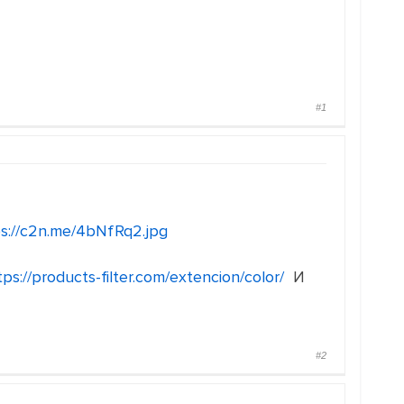
#1
s://c2n.me/4bNfRq2.jpg
tps://products-filter.com/extencion/color/
И
#2