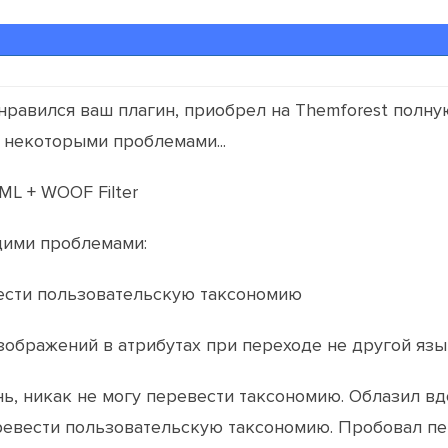
онравился ваш плагин, приобрел на Themforest полн
 некоторыми проблемами...
L + WOOF Filter
щими проблемами:
вести пользовательскую таксономию
зображений в атрибутах при переходе не другой язы
ь, никак не могу перевести таксономию. Облазил вд
евести пользовательскую таксономию. Пробовал п