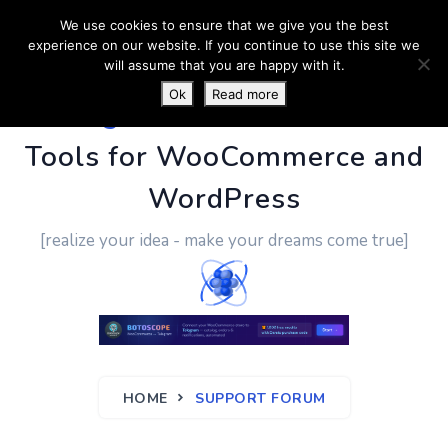
We use cookies to ensure that we give you the best
experience on our website. If you continue to use this site we
will assume that you are happy with it.
Ok
Read more
PluginUs.Net
- Business
Tools for WooCommerce and
WordPress
[realize your idea - make your dreams come true]
HOME
SUPPORT FORUM