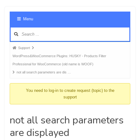
Foru
Menu
Navig
Forum
Support
breadcrumbs
WordPress&WooCommerce Plugins: HUSKY - Products Filter
-
Professional for WooCommerce (old name is WOOF)
You
not all search parameters are dis …
are
here:
You need to log-in to create request (topic) to the
support
not all search parameters
are displayed