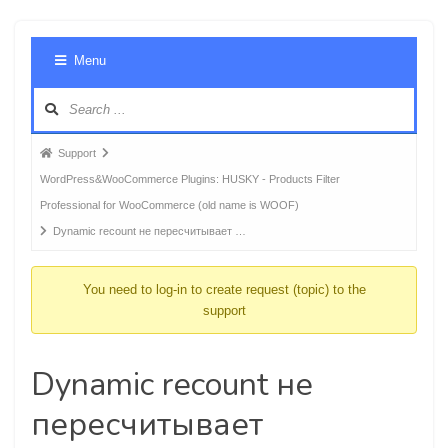
Foru
Menu
Navig
Forum
Support
breadcrumbs
WordPress&WooCommerce Plugins: HUSKY - Products Filter
-
Professional for WooCommerce (old name is WOOF)
You
Dynamic recount не пересчитывает …
are
here:
You need to log-in to create request (topic) to the
support
Dynamic recount не
пересчитывает