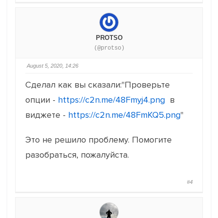
PROTSO
(@protso)
August 5, 2020, 14:26
Сделал как вы сказали:"Проверьте
опции -
https://c2n.me/48Fmyj4.png
в
виджете -
https://c2n.me/48FmKQ5.png
"
Это не решило проблему. Помогите
разобраться, пожалуйста.
#4