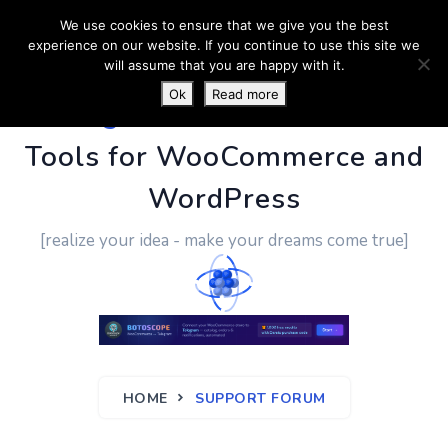
We use cookies to ensure that we give you the best
experience on our website. If you continue to use this site we
will assume that you are happy with it.
Ok
Read more
PluginUs.Net
- Business
Tools for WooCommerce and
WordPress
[realize your idea - make your dreams come true]
HOME
SUPPORT FORUM